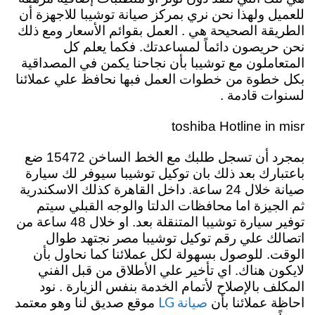
للعميل ولهذا نحن نري بمركز صيانة توشيبا للاجهزة أن
الطريقة الصحيحة هي . العمل بقوائم الأسعار ومع ذلك
نحن حريصون دائماً لمساعدتك. فكما يعلم كل
المتعاملون مع توشيبا بأن نجاحنا يكمن في المصداقية
بكل خطوة من خطوات العمل فبها
نحافظ علي عملائنا
لسنوات قادمة .
toshiba Hotline in misr
بمجرد أن تسجل طلبك مع الخط الساخن 15472 ضع
باعتبارك بعد ذلك بان توكيل توشيبا سيوفر لك سيارة
صيانة خلال 24 ساعة. داخل القاهرة كذلك الاسكندرية
ثم الجيزة اما محافظات الدلتا والوجه القبلي سيتم
توفير سيارة توشيبا المتنقلة بعد. او خلال 48 ساعة من
اتصالك علي رقم توكيل توشيبا مصر نجتهد طوال
الوقت. للوصول بسهولة لكل عملائنا كما نحاول بأن
لايكون هناك. اي تأخير علي الأطلاق من قبل الفني
المكلف بالإصلاح لأتمام الخدمة بنفس الزيارة . نود
صيانة LG
احاظة عملائنا بأن
موقع صديق لنا وهو معتمد