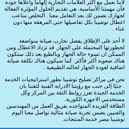
لأننا نعمل مع أكثر العلامات التجارية إلهاماً واعلاها جودة
فأن مهمتنا الأساسية. هي تقديم الحلول المؤثرة الفعالة
لجهازك نضمن لك بعد التعامل معنا . التخلص متاعب
اعطال توشيبا بكل تفاصيلها حتي المرهقة منها دون
عناء .
لا أحد على الإطلاق يفضل تجارب صيانة متواضعة
لخطورتها المحتملة علي الجهاز. قد تزداد الاعطال ومن
الممكن ان تسوء حالة الجهاز وبالطبع بعد ذلك ستكون
هناك صعوبة أكثر فأكثر. كما سيكون هناك تكلفة صيانة
اضافية لعودة الجهاز لحالته الطبيعية .
نحن في مراكز تصليح توشيبا نطور استراتيجيات الخدمة
. جنبًا إلى جنب مع رؤيتنا الادراية الفنية لثقتنا بان
الخدمة الجيدة تعزز روابط الثقة بين المركز وكل
مستخدمي الاجهزة الكورية.
الطاقة الفريدة المتواجده بفريق العمل من المهندسين
والفنيين يضمن تجربة صيانة مثالية تواصل معنا اليوم
توشيبا مصر خدمة المنتجات.