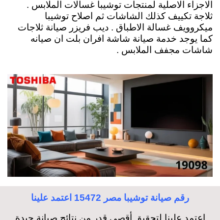
الاجزاء الاصلية لمنتجات توشيبا غسالات الملابس .
ثلاجة تكييف كذلك الشاشات ثم اصلاح توشيبا
ميكروويف غسالة الاطباق . ديب فريزر صيانة ثلاجات
كما يوجد خدمة صيانة شاشة افران بلت ان صيانه
شاشات مجفف الملابس .
رقم صيانة توشيبا مصر 15472 اعتمد علينا
اعتمد علينا لتحقيق أقصى قدر من نتائج صيانة جيدة