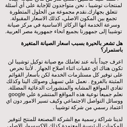
لمنتجات توشيبا ، نحن متواجدون للإجابة على أي أسئلة
تتعلق بجهازك.
نقدم مجموعة من الحلول المتطورة
تجمع بين المكون الاصلي، كذلك الاسعار المقبولة.
وسرعة الخدمة انها الركائز الاساسية في مركز صيانة
توشيبا
إلى جمهورنا بجميع انحاء جمهورية مصر العربية.
هل تشعر بالحيرة بسبب اسعار الصيانة المتغيرة
باستمرار؟
اعرف جيداً بأنه عند تعاملك مع صيانة توكيل توشيبا لن
تكون هناك اي عقبات اثناء اصلاح الجهاز . لأننا نحرص
على توفير كل مستلزمات الخدمة لكن بأسعار
القوائم
المثبتة بالفروع . نعمل علي تسهيل وصولك الينا وكذلك
تفادي المواقع المشابه والمنشورات الدعائية المضللة.
نعلم جميعاً نوعية هذه المواقع المنتشرة علي google
ووسائل التواصل الاجتماعي وكيف تسير الامور دون اي
اعتماد رسمي من شركة توشيبا .
لدينا شراكة رسمية مع الشركة المصنعة للمنتج لتوفير
المكونات الرئيسية المعتمدة كذلك الاكسسوار الاصلي