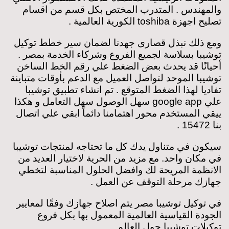
والمهندس . المتدرب المختص بكل قسم من اقسام
تصليح اجهزة toshiba الكورية العالمية .
ومع ذلك نبذل قصارى جهدنا لضمان سير خطط توكيل
توشيبا بسلاسة لجميع الفروع وشركاء الخدمة بمصر .
أحيانًا قد يحدث بعض الضغط علي رقم الخط الساخن
توشيبا الموحد لتواصل العميل مع الدعم بأوقات متباينة
تفاديا لهذا الضغط المتوقع . تم انشاء تطبيق توشيبا
علي google app سهل الوصول سهل التعامل و هكذا
ييقي المستخدم محور اهتمامنا دائماً ابقي علي اتصال
بنا 15472 .
سيكون في متناول يدك كل ما تحتاجه لمنتجات توشيبا
في مكان واحد. مع مزيد من الحرية لاختيار العديد من
الانظمة المريحة لك وافضل الحلول المناسبة لتخطي
جهازك مرحلة التوقف عن العمل .
في توكيل توشيبا مصر يتم اصلاح جهازك وفقًا لمعايير
الجودة القياسية العالمية المعمول بها بكل فروع
توكيلات توشيبا حول العالم .