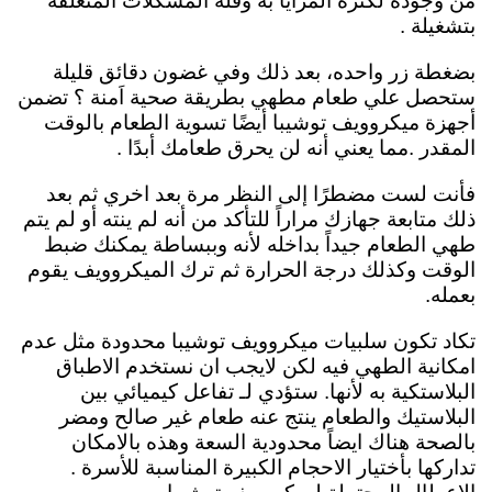
من وجوده لكثره المزايا به وقلة المشكلات المتعلقه
بتشغيلة .
بضغطة زر واحده، بعد ذلك وفي غضون دقائق قليلة
ستحصل علي طعام مطهي بطريقة صحية اَمنة ؟ تضمن
أجهزة ميكروويف توشيبا أيضًا تسوية الطعام بالوقت
المقدر .مما يعني أنه لن يحرق طعامك أبدًا .
فأنت لست مضطرًا إلى النظر مرة بعد اخري ثم بعد
ذلك متابعة جهازك مراراً للتأكد من أنه لم ينته
أو لم يتم
طهي الطعام جيداً بداخله لأنه وببساطة يمكنك ضبط
الوقت وكذلك درجة الحرارة ثم ترك الميكروويف يقوم
بعمله.
تكاد تكون سلبيات ميكروويف توشيبا محدودة مثل عدم
امكانية الطهي فيه لكن لايجب ان نستخدم الاطباق
البلاستكية به لأنها.
ستؤدي لـ تفاعل كيميائي بين
البلاستيك والطعام ينتج عنه طعام غير صالح ومضر
بالصحة هناك ايضاً محدودية السعة وهذه بالامكان
تداركها بأختيار الاحجام الكبيرة المناسبة للأسرة .