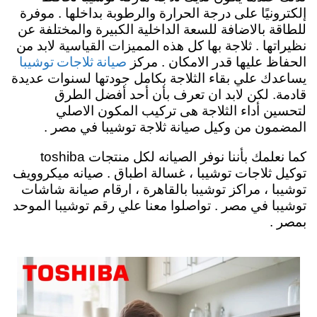
إلكترونيًا على درجة الحرارة والرطوبة بداخلها . موفرة
للطاقة بالاضافة للسعة الداخلية الكبيرة والمختلفة عن
نظيراتها . ثلاجة بها كل هذه المميزات القياسية لابد من
صيانة ثلاجات توشيبا
الحفاظ عليها قدر الامكان . مركز
يساعدك علي بقاء الثلاجة بكامل جودتها لسنوات عديدة
قادمة. لكن لابد ان تعرف بأن أحد أفضل الطرق
لتحسين أداء الثلاجة هى تركيب المكون الاصلي
المضمون من وكيل صيانة ثلاجة توشيبا في مصر .
كما نعلمك بأننا نوفر الصيانه لكل منتجات toshiba
توكيل ثلاجات توشيبا ، غسالة اطباق . صيانه ميكروويف
توشيبا ، مراكز توشيبا بالقاهرة ، ارقام صيانة شاشات
توشيبا في مصر . تواصلوا معنا علي رقم توشيبا الموحد
بمصر .