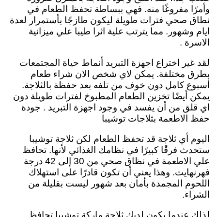
وأمرًا مفروغًا منه. فهي ببساطة تحفظ الطعام في
نطاق صحي فترات طويلة ليكون طازجًا بأستمرار لعدة
ايام وشهور. مما يترتب علية اثرا طيبا علي ميزانية
الاسرة .
لقد غير اختراع اجهزة التبريد أنماط حياة المجتمعات
بطرق مختلفة. يمكن لاي شخص الان شراء طعام
أسبوع كامل دون خوف من تلفه بعد حفظة بالثلاجة.
يمكن أيضًا تخزين الطعام المطبوخ لفترات طويلة دون
اي قلق من أن يفسد في وجود اجهزة التبريد . جودة
حفظ الاطعمة بثلاجات توشيبا
اليوم أي ثلاجة قد تحفظ الطعام لكن ثلاجة توشيبا
ستحدث فرقًا كبيرًا في نظامك الغذائي لأنها. تحافظ
علي الاطعمة في نظاق صحي من 30 إلى 42 درجة
فهرنهايت. وهذا يعني أن تكون قادرًا على استهلاك
اللحوم المجمدة بأمان بعد شهور ليست بقليلة من
الشراء.
لذلك عندما يكون لديك ثلاجة ماركة توشيبا تحافظ