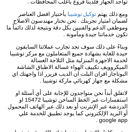
تواجد الجهاز فلدينا فروع بأغلب المحافظات .
توكيل توشيبا
ومع ذلك يهتم
بأختيار افضل العناصر
لضمان امتياز تجربتك . نحن نختار مهندسون الاصلاح
وموظفي الدعم والفنيين بكل دقة ونتيجة لذلك دائماً ما
تكون خدماتنا جيدة وماَمونة .
وبناءً على ذلك سوف تجد تجارب عملائنا السابقون
جيدة للغاية بشهادة جميع المتعاملون مع مركز توشيبا
لخدمة الاجهزة المنزلية مثل الثلاجة الغسالة
الميكروويف تكييف الهواء غسالة الاطباق الشاشة
البوتاجاز افران البلت ان الديب فريزر اذا واجهتك اي
مشكلة مع جهاز كهربائي ماركة توشيبا .
لاتقلق أبداً نحن متواجدون للإجابة على أي أسئلة او
استفسارات عبر الخط الساخن توشيبا 15472 او
الدردشة عبر الإنترنت أو بعد ذلك عبر الهاتف المحمول
أو البريد الإلكتروني كما يوجد تطبيق للخدمة علي
google app .