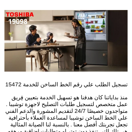
تسجيل الطلب علي رقم الخط الساخن للخدمة 15472
منذ بداياتنا كان هدفنا هو تسهيل الخدمة بتعيين فِريق
عمل متخصص لتسجيل طلبات التصليح لاجهزة توشيبا .
متواجدون خصيصًا 24/7 لتقديم المشورة والدعم الفني
علي الخط الساخن توشيبا لمساعدة العملاء بأحترافية
تجعل تجربتك أفضل معنا .
بالنسبة لنا الصيانة المثالية
هي تلك التي تنفذ دون توتر او متطلبات إضافية مرهقه