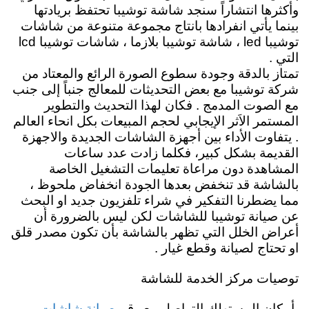
وأكثرها انتشاراً سنجد شاشة توشيبا تحتفظ بريادتها
بينما يأتي انفرادها بانتاج مجموعة متنوعة من شاشات
توشيبا led ، شاشة توشيبا بلازما ، شاشات توشيبا lcd
التي .
تمتاز بالدقة وجودة سطوع الصورة الرائع والمعتاد من
شركة توشيبا مع بعض التحديثات للمعالج جنباً إلى جنب
مع الصوت المدمج . فكان لهذا التحديث والتطوير
المستمر الاَثر الإيجابي لحجم المبيعات بكل انحاء العالم
.
يتفاوت الأداء بين أجهزة الشاشات الجديدة والاجهزة
القديمة بشكل كبير، فكلما زادت عدد ساعات
المشاهدة دون مراعاة
تعليمات
التشغيل الخاصة
بالشاشة قد تنخفض بعدها
الجودة انخفاض ملحوظ ،
مما يضطرنا التفكير في شراء تلفزيون جديد او البحث
عن صيانة توشيبا للشاشات لكن ليس بالضرورة أن
أعراض الخلل التي تظهر بالشاشة بأن تكون مصدر قلق
او تحتاج لصيانة وقطع غيار .
توصيات مركز الخدمة للشاشة
صيانة شاشات
بأمكان المستهلك التواصل مع رقم