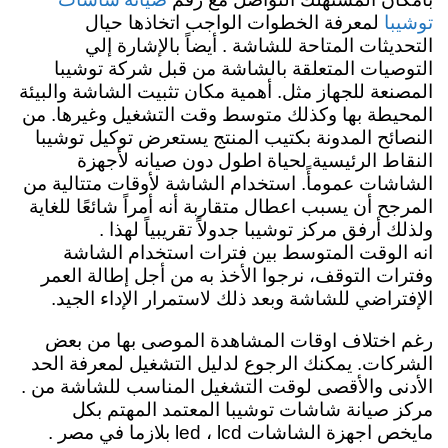
توشيبا
لمعرفة
الخطوات الواجب اتخاذها حيال
التحديثات المتاحة للشاشة .
أيضاً بالإشارة إلي
التوصيات المتعلقة بالشاشة من قبل شركة توشيبا
المصنعة للجهاز مثل. أهمية مكان تثبيت الشاشة والبيئة
المحيطة بها وكذلك متوسط وقت التشغيل وغيرها. من
النصائح المدونة بكتيب المنتج يستعرض توكيل توشيبا
النقاط الرئيسية لحياة اطول دون صيانه لأجهزة
الشاشات عمومأً.
استخدام الشاشة لأوقات متتالية من
المرجح أن
يسبب اعطال متقاربة أنه أمراً شائعًا للغاية
ولذلك أرفق مركز توشيبا جدولاً تقريبياً لهذا .
انه الوقت المتوسط بين فترات استخدام الشاشة
وفترات التوقف، نرجوا الأخذ به من
أجل إطالة العمر
الإفتراضي للشاشة وبعد ذلك لاستمرار الإداء الجيد.
رغم اختلاف اوقات المشاهدة الموصى بها من بعض
الشركات. يمكنك الرجوع لدليل التشغيل لمعرفة الحد
الأدنى والأقصى لوقت التشغيل المناسب للشاشة من .
مركز صيانة شاشات توشيبا المعتمد المهتم بكل
مايخص اجهزة الشاشات led ، lcd بلازما في مصر .