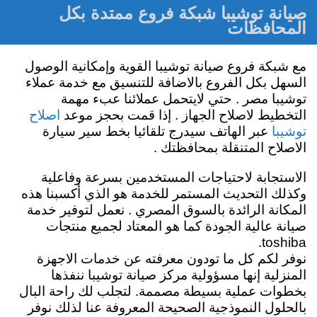
صيانة توشيبا شبكة فروع ممتدة بكل
المحافظات
مع شبكة فروع صيانة توشيبا القوية وإمكانية الوصول
السهل بكل الفروع بالاضافة للتنسيق مع خدمة عملاء
توشيبا مصر . حتي لايتحمل عملائنا عبء مهمة
اصلاح
التخطيط لاصلاح الجهاز . إذا قمت بحجز موعد
توشيبا
عبر الهاتف سيدرج تلقائيا بخط سير سيارة
الاصلاح المتنقلة بمحافظتك .
الاستجابة لاحتياجات المستخدمين بسرعة وفاعلية
وكذلك التحديث المستمر للخدمة هو الذي أكسبنا هذه
المكانة الرائدة بالسوق المصري . نعمل لتوفير خدمة
صيانة عالية الجودة كما هو المعتاد لجميع منتجات
toshiba.
نوفر لكم كل ما تودون معرفته عن خدمات الاجهزة
المنزلية إنها مسؤولية مركز صيانة توشيبا ننفذها
بخطوات عملية بسيطة مصممة. لتجلب لك راحة البال
بالحلول النموذجية الصحيحة المعروفة عنا لذلك نوفر