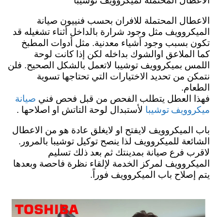
الاعطال المحتملة لميكروويف توشيبا
الاعطال المحتملة للافران بحسب فنييون صيانة
الميكروويف مثل وجود شرارة بالداخل أثناء تشغيله قد
تكون بسبب وجود أشياء معدنية. مثل أدوات المطبخ
كما الملاعق اوالشوك بداخله لكن
إذا كانت لوحة
اللمس بميكروويف توشيبا لاتعمل بالشكل الصحيح. فلن
نتمكن من تحديد الاختيارات التي تحتاجها تسوية
الطعام.
صيانة
فهذا العطل يتطلب الفحص من قبل فحص فني
ميكروويف توشيبا
لأستبدال لوحة التاتش او اصلاحها .
باب الميكروويف لايفتح او لايغلق عادة هو من الاعطال
الشائعة للميكروويف لذا ينصح توكيل توشيبا بالمرور.
لاقرب فرع صيانة بمدينتك ثم بعد ذلك تسليم
الميكروويف لمركز الخدمة لإلقاء نظرة فاحصة وبعدها
يتم إصلاح باب الميكروويف فوراً.