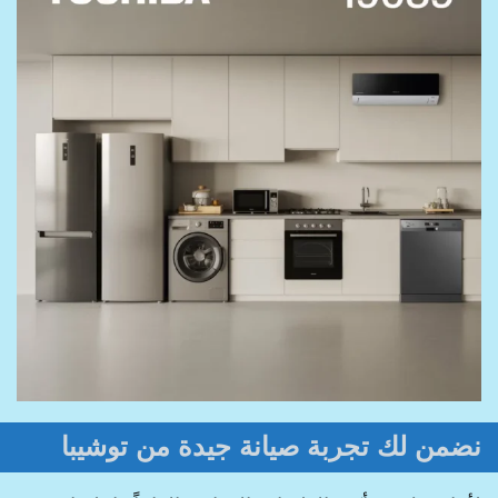
نضمن لك تجربة صيانة جيدة من توشيبا