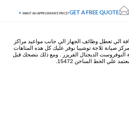

GET A FREE QUOTE »
WANT AN APPROXIMATE PRICE?
اضافة الي تعطل وظائف الجهاز الي جانب مواعيد مراكز
كز صيانة ثلاجة توشيبا نوفر عليك كل هذه المتاهات
النوفروست الديجتال الفريزر . ومع ذلك ننصحك قبل
د علي الخط الساخن 15472.