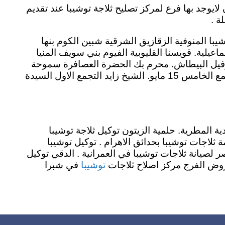
ايوجد بها فرع لمركز تصليح ثلاجة توشيبا عند تقديم
ة .
يبا المنوفية الزقازيق الشرقية شبين الكوم بنها
يلية. قويسنا القليوبية الفيوم بني سويف المنيا
عجمي الهانوفيل البيطاش. محرم بك الحضرة العصافرة سموحة
المندرة لوران عين شمس عزبة النخل مدينة السلام الحرفيين. دار السلام ثكنات المعادي توكيل ثلاجة توشيبا بالتجمع الخامس 15 مايو. الشيخ زايد التجمع الاول السيدة
 المطرية. حلمية الزيتون توكيل ثلاجة توشيبا
لاجات توشيبا بحدائق الاهرام . توكيل توشيبا
صر لصيانة ثلاجات توشيبا في العمرانية . الدقي توكيل
توشيبا
ة روض الفرج مركز اصلاح ثلاجات
في شبرا