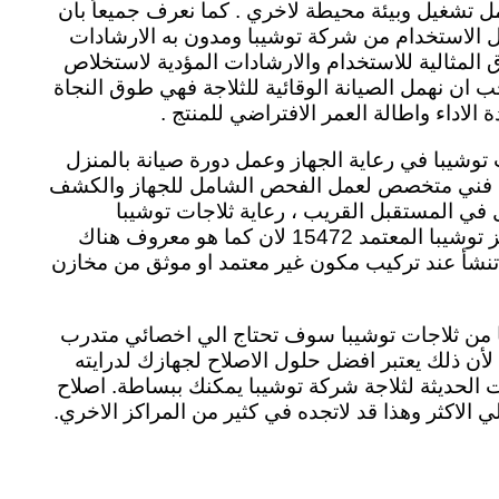
تشغيل وبيئة محيطة لاخري . كما نعرف جميعاً بان
ل الاستخدام من شركة توشيبا ومدون به الارشادات
المثالية للاستخدام والارشادات المؤدية لاستخلاص
جب ان نهمل الصيانة الوقائية للثلاجة فهي طوق النجاة
 الاداء واطالة العمر الافتراضي للمنتج .
توشيبا في رعاية الجهاز وعمل دورة صيانة بالمنزل
 فني متخصص لعمل الفحص الشامل للجهاز والكشف
ي المستقبل القريب ، رعاية ثلاجات توشيبا
الموثوقة تأتي فقط من مركز توشيبا المعتمد 15472 لان كما هو معروف هناك
 تنشأ عند تركيب مكون غير معتمد او موثق من مخازن
ثًا من ثلاجات توشيبا سوف تحتاج الي اخصائي متدرب
 لأن ذلك يعتبر افضل حلول الاصلاح لجهازك لدرايته
 الحديثة لثلاجة شركة توشيبا يمكنك ببساطة. اصلاح
 الاكثر وهذا قد لاتجده في كثير من المراكز الاخري.