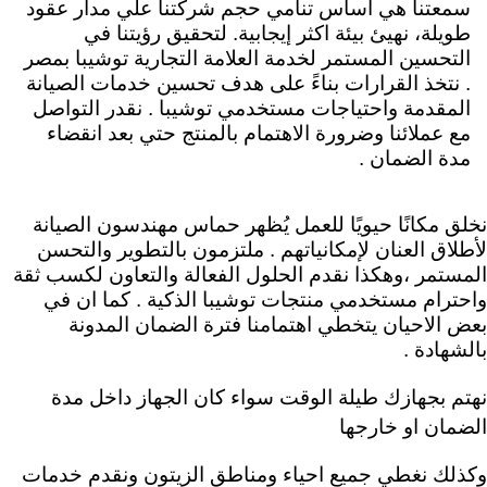
سمعتنا هي أساس تنامي حجم شركتنا علي مدار عقود
طويلة، نهيئ بيئة اكثر إيجابية. لتحقيق رؤيتنا في
التحسين المستمر لخدمة العلامة التجارية توشيبا ب
مصر
.
نتخذ القرارات بناءً على هدف تحسين خدمات الصيانة
المقدمة واحتياجات مستخدمي توشيبا . نقدر التواصل
مع عملائنا وضرورة الاهتمام بالمنتج حتي بعد انقضاء
مدة الضمان .
نخلق مكانًا حيويًا للعمل يُظهر حماس مهندسون الصيانة
لأطلاق العنان لإمكانياتهم .
ملتزمون بالتطوير والتحسن
المستمر ،وهكذا نقدم الحلول الفعالة والتعاون لكسب ثقة
واحترام مستخدمي منتجات توشيبا الذكية . كما ان في
بعض الاحيان يتخطي اهتمامنا فترة الضمان المدونة
بالشهادة .
نهتم بجهازك طيلة الوقت سواء كان الجهاز داخل مدة
الضمان او خارجها
وكذلك نغطي جميع احياء ومناطق الزيتون ونقدم خدمات