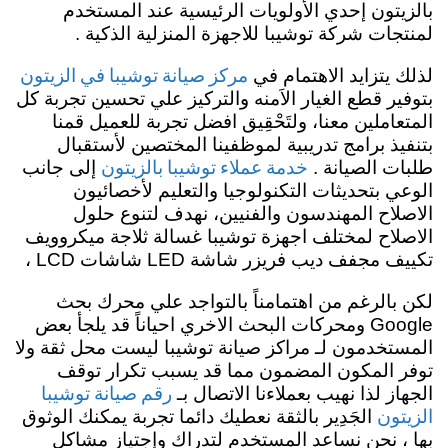
بالزيتون إحدي الأولويات الرئيسية عند المستخدم
لمنتجات شركة توشيبا للاجهزة المنزلية الذكية .
مركز صيانة توشيبا في الزيتون
لذلك يتزايد الاهتمام في
بتوفير قطع الغيار الاَمنه والتركيز علي تحسين تجربة كل
المتعاملين معنا،
ولتَحْقِيق افضل تجربة للعميل
قمنا
بتنفيذ برامج تدريبية لموظفينا المختصين لأستقبال
خدمة عملاء توشيبا بالزيتون
طلبات الصيانة .
إلى جانب
الوعي بتحديثات التكنولوجيا والتعليم لأخصائيون
الاصلاح المهندسون والفنيين، نهدف لتنوع حلول
الاصلاح لمختلف اجهزة توشيبا غسالة ثلاجة ميكروويف
تكييف مجفف ديب فريزر شاشة LED شاشات LCD ،
لكن بالرغم من اهتمامناً بالتواجد علي محرك بحث
Google ومحركات البحث الاخري احياناً قد يلجأ بعض
المستخدمون لـ مراكز صيانة توشيبا ليست محل ثقة ولا
توفر المكون المضمون مما قد يسبب تكرار توقف
رقم صيانة توشيبا
الجهاز لذا نهيب بعملاءنا الاتصال بـ
الزيتون
الجَدِير بالثقة نعطيك دائما تجربة يمكنك الوثوق
بها ، نحن نساعد المستخدم لتدراك وإجتياز مشاكل