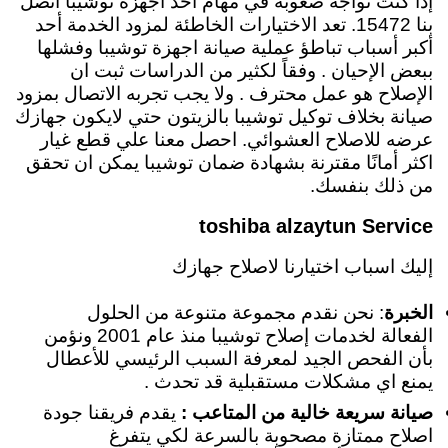
إذا كنت تواجه صعوبة في مهام أحد اجهزة توشيبا اتصل
بنا 15472. تعد الاختيارات الخاطئة لمزود الخدمة أحد
أكبر أسباب تباطؤ عملية صيانة اجهزة توشيبا وفشلها
ببعض الإحيان . وفقاً لكثير من الدراسات ثبت ان
الإصلاح هو عمل محترف . ولا يجب تجربه الاتصال بمزود
صيانة بخلاف توكيل توشيبا بالزيتون حتي لايكون جهازك
عرضه للاصلاح العشوائي. احصل معنا علي قطع غيار
اكثر أمانًا مقترنة بشهادة ضمان توشيبا يمكن ان تحقق
من ذلك بنفسك.
toshiba alzaytun Service
إليك اسباب اختيارنا لاصلاح جهازك
الخبرة
: نحن نقدم مجموعة متنوعة من الحلول
الفعالة لخدمات إصلاح توشيبا منذ عام 2001 ونؤمن
بأن الفحص الجيد لمعرفة السبب الرئيسي للأعطال
يمنع اي مشكلات مستقبلية قد تحدث .
صيانة سريعة خالية من المتاعب :
يقدم فريقنا جودة
اصلاح ممتازة مصحوبة بالسرعة لكي يتفرغ