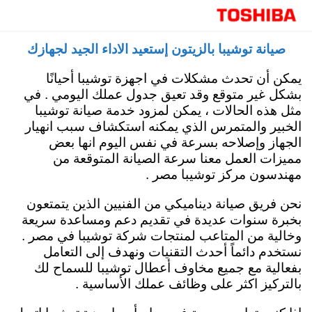
صيانة توشيبا مركز الخدمة مصر 15472 رقم صيانة
توكيل توشيبا
صيانة توشيبا بالزيتون إستعيد الاداء الجيد لجهازك
يمكن أن تحدث مشكلات في اجهزة توشيبا أحيانًا
بشكل غير متوقع وقد تعيق جدول عملك اليومي . في
مثل هذه الحالات ، يمكن لمزود خدمة صيانة توشيبا
الخبير والمتمرس الذي يمكنه استكشاف سبب انهيار
الجهاز وإصلاحه بسرعة في نفس اليوم انها بعض
مميزات العمل معنا سرعة الصيانة المتوقعة من
مهندسون مركز توشيبا مصر .
نحن فريق صيانة ديناميكي من الفنيين الذين يتمتعون
بخبرة سنوات عديدة في تقديم دعم ومساعدة سريعة
وخالية من المتاعب لمنتجات شركة توشيبا في مصر .
نستخدم دائماً أحدث التقنيات ونهدف إلى التعامل
بفعالية مع جميع مخاوف أعطال توشيبا للسماح لك
بالتركيز اكثر على وظائف عملك الأساسية .