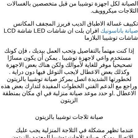
الصيانة لكل اجهزة توشيبا من قبل متخصصين بالغسالات
الثلاجات ميكروويف.
تكييف غسالة الاطباق الديب فريرز المجفف المكانس
صيانة باناسونيك
افران بلت ان شاشات LED شاشة LCD
شاشات توشيبا البلازما
إذا كنت مهتماً بالتفاصيل وتحب العمل بيديك ، فإن كونك
مستخدم واعي لاجهزة توشيبا . يمكن أن يكون مسارًا
تصحيحياُ موفر للغاية لأموالك ولكن هناك بعض الاجهزة
وكذلك بعض الاعطال لايجب التوغل فيها دون دراية .
لخطورتها الشديدة اتصل بمركز صيانة توشيبا بالزيتون
وراجع مع الدعم الفني الخطوات المفيدة لتدارك بعض هذه
الاعطال .او حدد موعد صيانة منزلية في اي مكان بمنطقة
الزيتون
صيانة ثلاجات توشيبا بالزيتون
عندما تظهر مشكلة في الثلاجة المنزلية يجب عليك
الاتصال بمركز صيانة ثلاجات توشيبا المعتمد بالزيتون