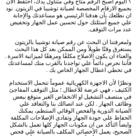
؟ اليوم أصبح الرقم متاح وفي متناول يدك، احتفظ الان
بجميع الارقام المخصصة لصيانة توشيبا في الزيتون. نود
ان نطلعك بأن هدفنا الرئيسي هو مساعدتك والإجابة
علي جميع أسئلتك حول تحسين عمل الجهاز وتخفيض
عدد مرات التوقف.
ولمعرفتنا ان البحث عن رقم صيانة توشيبا بالزيتون
يستغرق وقتًا طويلاً ومن الممكن بعد كل هذا البحث
والعناء ان يكون الاصلاح مكلفًا ومرهقًا لميزانية الاسرة .
فأننا نحرص دائماً علي تواجدنا بالقرب منك لمساعدتك
في تخطي اعطال الجهاز الخاص بك .
ونظرًا لأن الاجهزة الكهربائية عموماً تتحمل الاستخدام
الكثيف ، فهي عرضة للأعطال ؛ مثل التوقف المفاجئ
في منتصف التشغيل او الانخفاض الغير متوقع ببعض
وظائف الجهاز . لكن عند اتصالك بنا والتعاقد علي
الصيانة الدورية والفحص الوقائي المنتظم، يمكنك
الحفاظ علي جودة الجهاز وتفادي الإصلاحات المكلفة
وايضاً التأكد من ان مكونات الجهاز كلها تعمل بالشكل
الصحيح، يعمل الأخصائي المكلف بالصيانة علي فحص