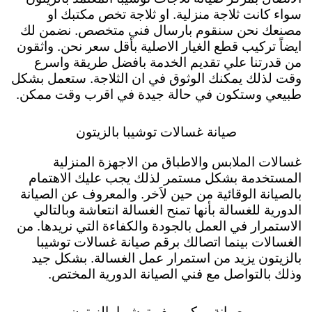
سواء كانت ثلاجة منزلية. او ثلاجة تخص مكتبك او
مصنعك نحن سنقوم بارسال فني متخصص. نضمن لك
ايضاً تركيب قطع الغيار الاصلية بأقل سعر نحن. واثقون
من قدرتنا علي تقديم الخدمة بافضل طريقة واسرع
وقت لذلك يمكنك الوثوق في ان الثلاجة. ستعمل بشكل
طبيعي وستكون في حالة جيدة في اقرب وقت ممكن.
صيانة غسالات توشيبا بالزيتون
غسالات الملابس والاطباق من الاجهزة المنزلية
المستخدمة بشكل مستمر لذلك يجب عليك الاهتمام
بالصيانة الوقائية من حين لاَخر. والمعروف عن الصيانة
الدورية للغسالة بأنها تمنح الغسالة انتعاشة وبالتالي
الاستمرار في العمل بالجودة والكفاءة التي نريدها. من
الغسالات بينما اتصالك برقم صيانة غسالات توشيبا
بالزيتون يزيد من استمرار عمل الغسالة. بشكل جيد
وذلك بالتواصل مع فني الصيانة الدورية المختص.
صيانة ميكروويف توشيبا بالزيتون