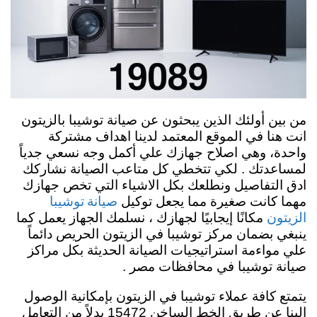
من بين أولئك الذين يبحثون عن صيانة توشيبا بالزيتون
انت هنا في الموقع المعتمد لدينا اهداف مشتركة
واحدة، وهي اصلاح جهازك علي أكمل وجه نسعي جدياً
لمساعدتك . لكي تتخطي كل متاعب الصيانة نشاركك
ادق التفاصيل ونطلعك بكل الاشياء التي تخص جهازك
صيانة توشيبا
مهما كانت صغيرة مما يجعل توكيل
الزيتون
مكانًا إيجابيًا لجهازك ، نسلمك الجهاز يعمل كما
ينبغي بضمان مركز توشيبا في الزيتون الحريص دائماً
علي مواءمة استراتيجيات الصيانة الحديثة بكل مراكز
صيانة توشيبا في محافظات مصر .
يتمتع كافة عملاء توشيبا في الزيتون بإمكانية الوصول
إلينا عن طريق الخط الساخن 15472 بدلاً من التعامل