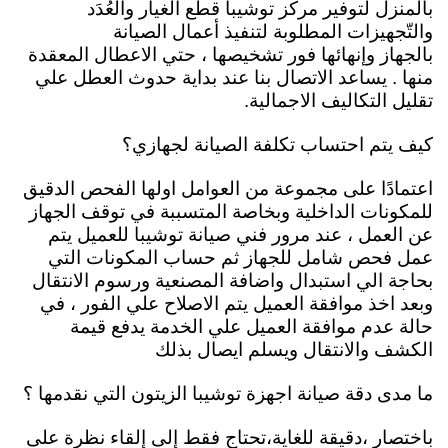
بالمنزل لتوفير مركز توشيبا قطع الغيار والعُدَد
والتّجهيزات المطلوبة لتنفيذ أعمال الصيانة
بالجهاز
وإنهائها فور تشخيصها ، حتي الاعطال المعقدة
منها . يساعد الاتصال بنا عند بداية حدوث العطل علي
تقليل التكاليف الاجمالية.
كيف يتم احتساب تكلفة الصيانة لجهازي؟
اعتمادًا على مجموعة من العوامل اولها الفحص الدقيق
للمكونات الداخلية وبخاصة المتسببة في توقف الجهاز
عن العمل ، عند مرور فني صيانة توشيبا للعميل يتم
عمل فحص شامل للجهاز ثم حساب المكونات التي
بحاجة الي استبدال واضافة المصنعية ورسوم الانتقال
وبعد اخذ موافقة العميل يتم الاصلاح علي الفور ، في
حالة عدم موافقة العميل علي الخدمة يدفع قيمة
الكشف والانتقال ويسلم ايصال بذلك
ما مدى دقة صيانة اجهزة توشيبا الزيتون التي نقدمها ؟
باختصار ،دقيقة للغاية،تحتاج فقط إلى إلقاء نظرة على