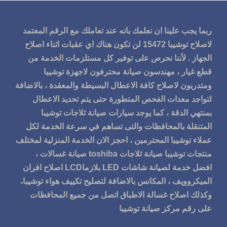
ربما يجب علينا ان نعلمك بانه عند تعاملك مع الرقم المعتمد
لاصلاح توشيبا 15472 لن تكون هناك اي عقبات اثناء اصلاح
الجهاز . لأننا نحرص على توفير كل مستلزمات الخدمة من
قطع غيار ، مهندسون صيانة محترفون لاجهزة توشيبا
ومتدربون لاصلاح كافة الاعطال البسيطة والمعقدة ، بالاضافة
لتواجد معدات الفحص المتطورة حتى يتم تحديد الاعطال
بمنتهي الدقة ، كما يوجد سيارات صيانة ثلاجات توشيبا
المتنقلة بالمحافظات والتى تساهم في سرعة الخدمة لكل
عملاء توشيبا المحترمين ، احجز الان الخدمة المنزلية لمختلف
منتجات توشيبا صيانة ثلاجات toshiba صيانة غسالات ،
افضل خدمة لصيانة شاشات LED بلازماLCD اصلاح افران
الميكروويف ، المكانس بالاضافة لتصليح تكييف هواء توشيبا،
وكذلك اصلاح غسالة الاطباق اتصل من جميع المحافظات
على رقم مركز صيانة توشيبا