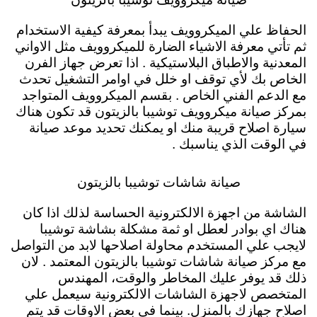
الحفاظ علي الميكروويف يبدأ بمعرفة كيفية الاستخدام
ثم تأتي معرفة الاشياء الضارة للميكروويف مثل الاواني
المعدنية والاطباق البلاستيكية . اذا تعرض جهاز الفرن
الخاص بك لأي توقف او خلل في اوامر التشغيل تحدث
مع الدعم الفني الخاص . بقسم الميكروويف المتواجد
بمركز صيانة ميكروويف توشيبا بالزيتون قد تكون هناك
سيارة اصلاح قريبة منك او يمكنك تحديد موعد صيانة
في الوقت الذي يناسبك .
صيانة شاشات توشيبا بالزيتون
الشاشة من اجهزة الالكترونية الحساسة لذلك اذا كان
هناك اي بوادر لعطل او ثمة مشكلة بشاشة توشيبا
لايجب علي المستخدم محاولة اصلاحها لابد من التواصل
مع مركز صيانة شاشات توشيبا بالزيتون المعتمد . لان
ذلك قد يوفر عليك المخاطر والوقت، المهندس
المتخصص لاجهزة الشاشات الالكترونية سيعمل علي
اصلاح جهازك بالمنزل. بينما في بعض الاوقات قد يتم