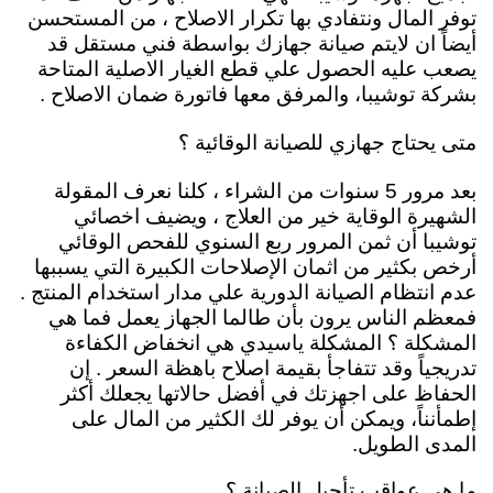
توفر المال ونتفادي بها تكرار الاصلاح ، من المستحسن
أيضاً ان لايتم صيانة جهازك بواسطة فني مستقل قد
يصعب عليه الحصول علي قطع الغيار الاصلية المتاحة
بشركة توشيبا، والمرفق معها فاتورة ضمان الاصلاح .
متى يحتاج جهازي للصيانة الوقائية ؟
بعد مرور 5 سنوات من الشراء ، كلنا نعرف المقولة
الشهيرة الوقاية خير من العلاج ، ويضيف اخصائي
توشيبا أن ثمن المرور ربع السنوي للفحص الوقائي
أرخص بكثير من اثمان الإصلاحات الكبيرة التي يسببها
عدم انتظام الصيانة الدورية علي مدار استخدام المنتج .
فمعظم الناس يرون بأن طالما الجهاز يعمل فما هي
المشكلة ؟ المشكلة ياسيدي هي انخفاض الكفاءة
تدريجياً وقد تتفاجأ بقيمة اصلاح باهظة السعر . إن
الحفاظ على اجهزتك في أفضل حالاتها يجعلك أكثر
إطمأنناً، ويمكن أن يوفر لك الكثير من المال على
المدى الطويل.
ما هي عواقب تأجيل الصيانة ؟