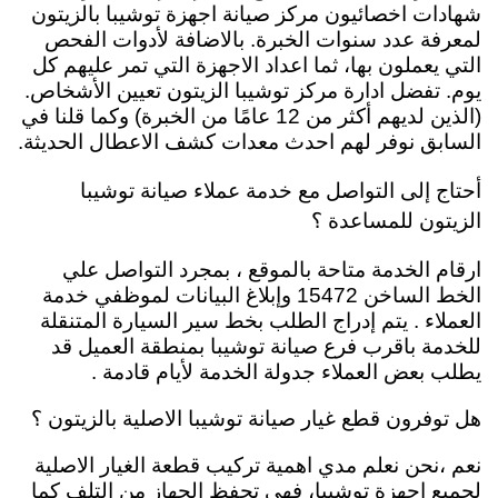
شهادات اخصائيون مركز صيانة اجهزة توشيبا بالزيتون
لمعرفة عدد سنوات الخبرة. بالاضافة لأدوات الفحص
التي يعملون بها، ثما اعداد الاجهزة التي تمر عليهم كل
يوم. تفضل ادارة مركز توشيبا الزيتون تعيين الأشخاص.
(الذين لديهم أكثر من 12 عامًا من الخبرة) وكما قلنا في
السابق نوفر لهم احدث معدات كشف الاعطال الحديثة.
أحتاج إلى التواصل مع خدمة عملاء صيانة توشيبا
الزيتون للمساعدة ؟
ارقام الخدمة متاحة بالموقع ، بمجرد التواصل علي
الخط الساخن 15472 وإبلاغ البيانات لموظفي خدمة
العملاء . يتم إدراج الطلب بخط سير السيارة المتنقلة
للخدمة باقرب فرع صيانة توشيبا بمنطقة العميل قد
يطلب بعض العملاء جدولة الخدمة لأيام قادمة .
هل توفرون قطع غيار صيانة توشيبا الاصلية بالزيتون ؟
نعم ،نحن نعلم مدي اهمية تركيب قطعة الغيار الاصلية
لجميع اجهزة توشيبا، فهي تحفظ الجهاز من التلف كما